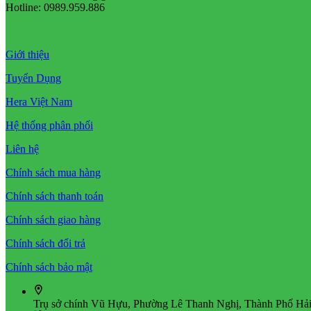
Hotline: 0989.959.886
Giới thiệu
Tuyển Dụng
Hera Việt Nam
Hệ thống phân phối
Liên hệ
Chính sách mua hàng
Chính sách thanh toán
Chính sách giao hàng
Chính sách đổi trả
Chính sách bảo mật
Trụ sở chính
Vũ Hựu, Phường Lê Thanh Nghị, Thành Phố Hải