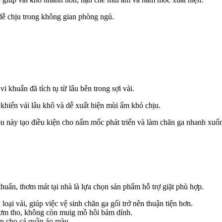
 dễ chịu trong không gian phòng ngủ.
vi khuẩn đã tích tụ từ lâu bên trong sợi vải.
 khiến vải lâu khô và dễ xuất hiện mùi ẩm khó chịu.
ều này tạo điều kiện cho nấm mốc phát triển và làm chăn ga nhanh xuố
huẩn, thơm mát tại nhà là lựa chọn sản phẩm hỗ trợ giặt phù hợp.
oại vải, giúp việc vệ sinh chăn ga gối trở nên thuận tiện hơn.
thơm tho, không còn muig mồ hôi bám dính.
àn cho cả quần áo màu.