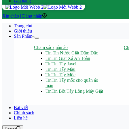
Giỏ hàng
Đặt hàng
Đăng nhập
Trang chủ
Giới thiệu
Sản Phẩm
Chăm sóc quần áo
Ch
Tin Tin Nước Giặt Đậm Đặc
TinTin Giặt Xả An Toàn
TinTin Tẩy Javel
TinTin Tẩy Màu
TinTin Tẩy Mốc
TinTin Tẩy mốc cho quần áo
màu
TinTin Bột Tẩy Lồng Máy Giặt
Bài viết
Chính sách
Liên hệ