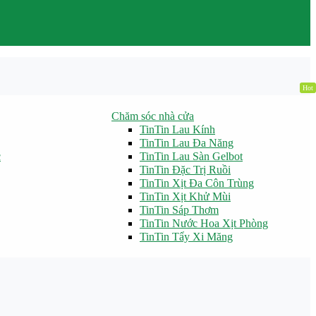
Hot
Chăm sóc nhà cửa
TinTin Lau Kính
TinTin Lau Đa Năng
c
TinTin Lau Sàn Gelbot
TinTin Đặc Trị Ruồi
TinTin Xịt Đa Côn Trùng
TinTin Xịt Khử Mùi
TinTin Sáp Thơm
TinTin Nước Hoa Xịt Phòng
TinTin Tẩy Xi Măng