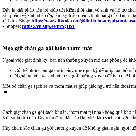
Đây là giải pháp tiện lợi giúp tiết kiệm thời gian vệ sinh và hỗ trợ 
sản phẩm vệ sinh nhà cửa, làm sạch áo quần chính hãng của TinTin tạ
▪️ Tiktok Shop:
https://www.tiktok.com/@tintin.hoamyphamsieusa
▪️ Shopee:
https://vn.shp.ee/hrSgBx1
Mẹo giữ chăn ga gối luôn thơm mát
Ngoài việc giặt định kỳ, bạn nên thường xuyên mở cửa phòng để không
Có thể phơi chăn ga dưới nắng nhẹ định kỳ để giúp loại bỏ mùi
Ngoài ra, nên vệ sinh nệm và gối thường xuyên để hạn chế bụi 
Một bộ chăn ga sạch sẽ và thơm mát sẽ giúp giấc ngủ trở nên thoải m
mỏi.
Cách giặt chăn ga gối sạch khuẩn, thơm mát tại nhà không quá khó nế
Với sự hỗ trợ của Tẩy màu đậm đặc TinTin, việc làm sạch các vết bẩn
Hãy chăm sóc chăn ga gối thường xuyên để không gian nghỉ ngơi luôn