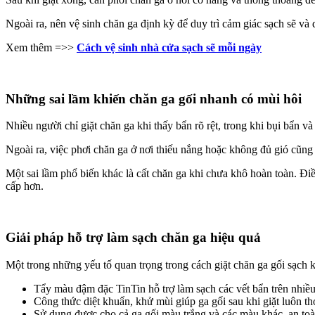
Ngoài ra, nên vệ sinh chăn ga định kỳ để duy trì cảm giác sạch sẽ và
Xem thêm =>>
Cách vệ sinh nhà cửa sạch sẽ mỗi ngày
Những sai lầm khiến chăn ga gối nhanh có mùi hôi
Nhiều người chỉ giặt chăn ga khi thấy bẩn rõ rệt, trong khi bụi bẩn và 
Ngoài ra, việc phơi chăn ga ở nơi thiếu nắng hoặc không đủ gió cũng
Một sai lầm phổ biến khác là cất chăn ga khi chưa khô hoàn toàn. Đi
cấp hơn.
Giải pháp hỗ trợ làm sạch chăn ga hiệu quả
Một trong những yếu tố quan trọng trong cách giặt chăn ga gối sạch k
Tẩy màu đậm đặc TinTin hỗ trợ làm sạch các vết bẩn trên nhiều l
Công thức diệt khuẩn, khử mùi giúp ga gối sau khi giặt luôn 
Sử dụng được cho cả ga gối màu trắng và các màu khác, an to