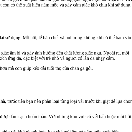
iặt còn có thể xuất hiện nấm mốc và gây cảm giác khó chịu khi sử dụng.
n dài sử dụng. Mồ hôi, tế bào chết và bụi trong không khí có thể bám sâu
m giác ẩm bí và gây ảnh hưởng đến chất lượng giấc ngủ. Ngoài ra, môi
ích ứng da, đặc biệt với trẻ nhỏ và người có làn da nhạy cảm.
hơn mà còn giúp kéo dài tuổi thọ của chăn ga gối.
à, trước tiên bạn nên phân loại từng loại vải trước khi giặt để lựa chọ
 được làm sạch hoàn toàn. Với những khu vực có vết bẩn hoặc mùi hôi
để giúp vải khô nhanh hơn, hạn chế mùi ẩm và nấm mốc xuất hiện.