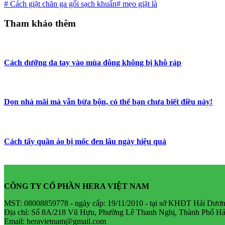
# Cách giặt chăn ga gối sạch khuẩn
# mẹo giặt là
Tham khảo thêm
Cách dưỡng da tay vào mùa đông không bị khô ráp
Dọn nhà mãi mà vẫn bừa bộn, có thể bạn chưa biết điều này!
Cách tẩy quần áo bị mốc đen lâu ngày hiệu quả
CÔNG TY CỔ PHẦN HERA VIỆT NAM
MST: 08008859778 - ngày cấp: 19/11/2010 - tại sở KHĐT Hải Dươ
Địa chỉ: Số 8A/218 Vũ Hựu, Phường Lê Thanh Nghị, Thành Phố Hả
Email: heravietnam@gmail.com