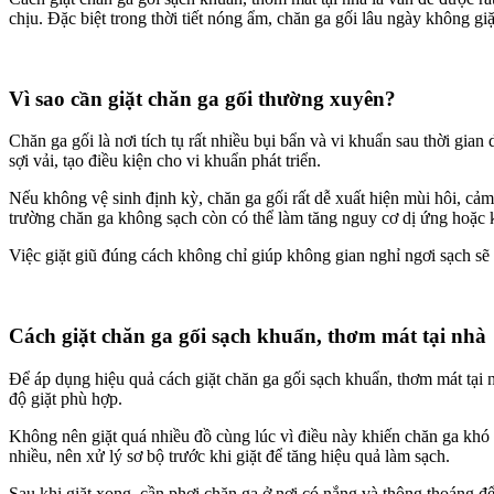
chịu. Đặc biệt trong thời tiết nóng ẩm, chăn ga gối lâu ngày không g
Vì sao cần giặt chăn ga gối thường xuyên?
Chăn ga gối là nơi tích tụ rất nhiều bụi bẩn và vi khuẩn sau thời gia
sợi vải, tạo điều kiện cho vi khuẩn phát triển.
Nếu không vệ sinh định kỳ, chăn ga gối rất dễ xuất hiện mùi hôi, cả
trường chăn ga không sạch còn có thể làm tăng nguy cơ dị ứng hoặc k
Việc giặt giũ đúng cách không chỉ giúp không gian nghỉ ngơi sạch sẽ 
Cách giặt chăn ga gối sạch khuẩn, thơm mát tại nhà
Để áp dụng hiệu quả cách giặt chăn ga gối sạch khuẩn, thơm mát tại nh
độ giặt phù hợp.
Không nên giặt quá nhiều đồ cùng lúc vì điều này khiến chăn ga khó
nhiều, nên xử lý sơ bộ trước khi giặt để tăng hiệu quả làm sạch.
Sau khi giặt xong, cần phơi chăn ga ở nơi có nắng và thông thoáng 