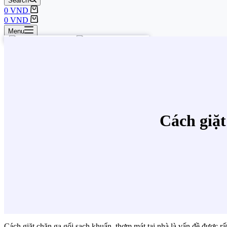
Search
0
VND
0
VND
Menu
Cách giặt
Cách giặt chăn ga gối sạch khuẩn, thơm mát tại nhà là vấn đề được rấ