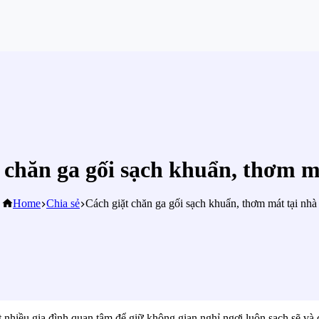
 chăn ga gối sạch khuẩn, thơm m
Home
Chia sẻ
Cách giặt chăn ga gối sạch khuẩn, thơm mát tại nhà
t nhiều gia đình quan tâm để giữ không gian nghỉ ngơi luôn sạch sẽ và 