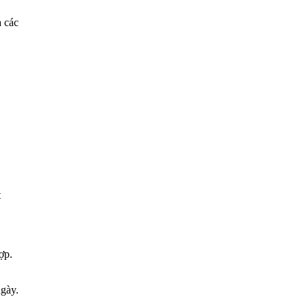
a các
t
ợp.
ngày.