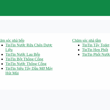
ăm sóc nhà bếp
Chăm sóc nhà tắm
TinTin Nước Rửa Chén Dược
TinTin Tẩy Toilet
Liệu
TinTin Hen Phốt
TinTin Nước Lau Bếp
TinTin Phốt Nướ
TinTin Bột Thông Cống
TinTin Nước Thông Cống
TinTin Siêu Tẩy Dầu Mỡ Máy
Hút Mùi