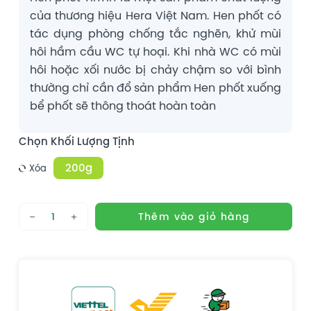
của thương hiệu Hera Việt Nam. Hen phốt có
tác dụng phòng chống tắc nghẽn, khử mùi
hôi hầm cầu WC tự hoại. Khi nhà WC có mùi
hôi hoặc xối nước bị chảy chậm so với bình
thường chỉ cần đổ sản phẩm Hen phốt xuống
bể phốt sẽ thông thoát hoàn toàn
Khối Lượng Tịnh
200g
Xóa
TINTIN
Thêm vào giỏ hàng
Hen
phốt
gói
200g
số
lượng