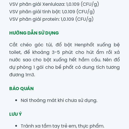
VSV phân giải Xenluloza: 1,0.109 (CFU/g)
VSV phân giải tinh bột: 1,0.109 (CFU/g)
VSV phân giải protein: 1,0.109 (CFU/g)
HƯỚNG DẪN SỬ DỤNG
Cắt chéo góc túi, đổ bột Henphốt xuống bệ
toilet, để khoảng 3-5 phút cho hút ẩm rồi xả
nước sao cho bột xuống hết hầm cầu. Nên đổ
dự phòng 1 gói cho bể phốt có dung tích tương
đương 1m3.
BẢO QUẢN
Nơi thoáng mát khi chưa sử dụng.
LƯU Ý
Tránh xa tầm tay trẻ em, thực phẩm.