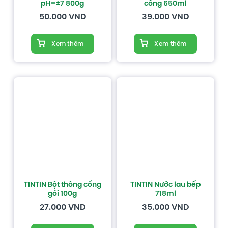
pH=±7 800g
cống 650ml
50.000
VND
39.000
VND
Xem thêm
Xem thêm
TINTIN Bột thông cống
TINTIN Nước lau bếp
gói 100g
718ml
27.000
VND
35.000
VND