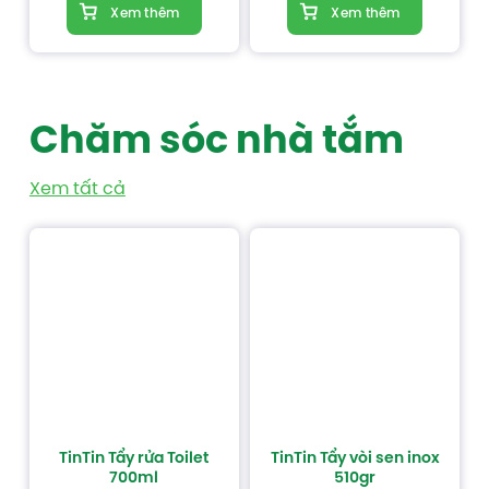
Xem thêm
Xem thêm
Chăm sóc nhà tắm
Xem tất cả
TinTin Tẩy rửa Toilet
TinTin Tẩy vòi sen inox
700ml
510gr