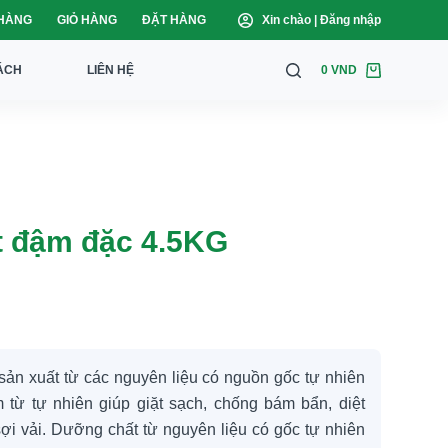
HÀNG
GIỎ HÀNG
ĐẶT HÀNG
Đăng nhập
ÁCH
LIÊN HỆ
0
VND
t đậm đặc 4.5KG
sản xuất từ các nguyên liệu có nguồn gốc tự nhiên
từ tự nhiên giúp giặt sạch, chống bám bẩn, diệt
ợi vải. Dưỡng chất từ nguyên liệu có gốc tự nhiên