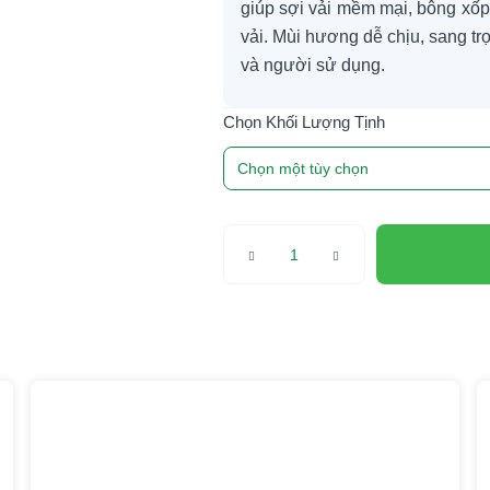
giúp sợi vải mềm mại, bông xốp
vải. Mùi hương dễ chịu, sang trọ
và người sử dụng.
Khối Lượng Tịnh
TINTIN
Nước
giặt
đậm
đặc
4.5KG
số
lượng