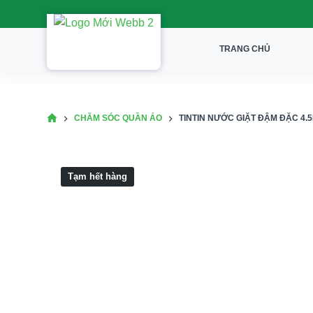
S
k
TRANG CHỦ
i
p
t
o
CHĂM SÓC QUẦN ÁO
TINTIN NƯỚC GIẶT ĐẬM ĐẶC 4.
c
o
n
Tạm hết hàng
t
e
n
t