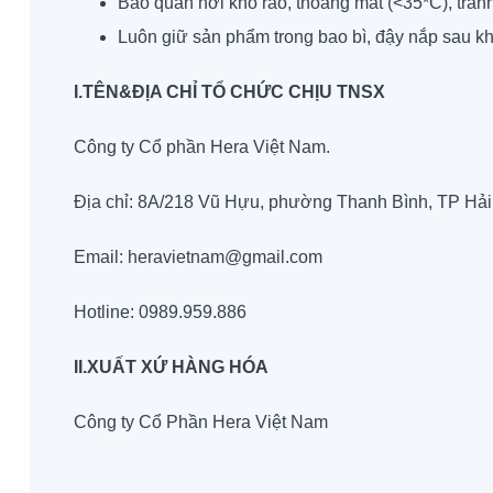
Bảo quản nơi khô ráo, thoáng mát (<35*C), tránh
Luôn giữ sản phẩm trong bao bì, đậy nắp sau k
I.TÊN&ĐỊA CHỈ TỔ CHỨC CHỊU TNSX
Công ty Cổ phần Hera Việt Nam.
Địa chỉ: 8A/218 Vũ Hựu, phường Thanh Bình, TP Hả
Email: heravietnam@gmail.com
Hotline: 0989.959.886
II.XUẤT XỨ HÀNG HÓA
Công ty Cổ Phần Hera Việt Nam