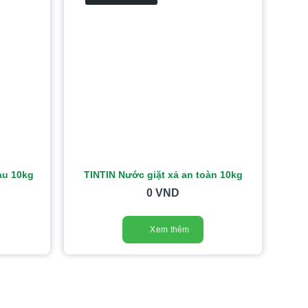
àu 10kg
TINTIN Nước giặt xả an toàn 10kg
0
VND
Xem thêm