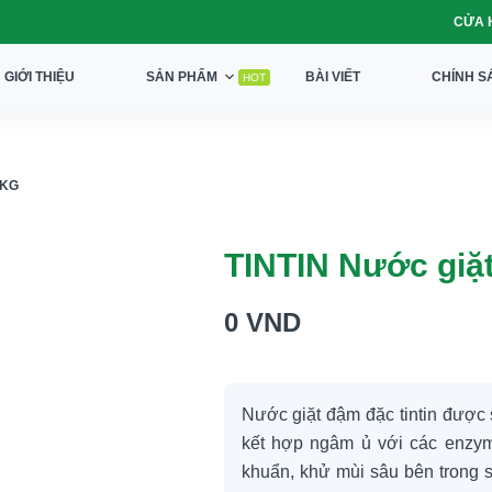
CỬA 
GIỚI THIỆU
SẢN PHẨM
BÀI VIẾT
CHÍNH S
HOT
5KG
TINTIN Nước giặ
0
VND
Nước giặt đậm đặc tintin được 
kết hợp ngâm ủ với các enzym 
khuẩn, khử mùi sâu bên trong s