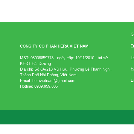
G
T
CÔNG TY CỔ PHẦN HERA VIỆT NAM
H
MST: 08008859778 - ngày cấp: 19/11/2010 - tại sở
KHĐT Hải Dương
H
Địa chỉ: Số 8A/218 Vũ Hựu, Phường Lê Thanh Nghị,
Thành Phố Hải Phòng, Việt Nam
L
Email: heravietnam@gmail.com
Hotline: 0989.959.886