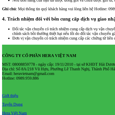
Nếu đơn hàng của bạn đã được đóng gói và chưa được gửi đi, b
Ghi chú
: Mọi thông tin quý khách hàng vui lòng liên hệ Hotline: 09
4. Trách nhiệm đối với bên cung cấp dịch vụ giao nh
Đối tác vận chuyển có trách nhiệm cung cấp dịch vụ vận chuyển
chính sách bồi thường thiệt hại nếu lỗi do đối tác vận chuyển g
Đơn vị vận chuyển có trách nhiệm cung cấp các chứng từ liên q
CÔNG TY CỔ PHẦN HERA VIỆT NAM
MST: 08008859778 - ngày cấp: 19/11/2010 - tại sở KHĐT Hải Dươ
Địa chỉ: Số 8A/218 Vũ Hựu, Phường Lê Thanh Nghị, Thành Phố Hả
Email: heravietnam@gmail.com
Hotline: 0989.959.886
Giới thiệu
Tuyển Dụng
Hera Việt Nam