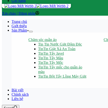
Giỏ hàng
Đặt hàng
Đăng nhập
Trang chủ
Giới thiệu
Sản Phẩm
Chăm sóc quần áo
Ch
Tin Tin Nước Giặt Đậm Đặc
TinTin Giặt Xả An Toàn
TinTin Tẩy Javel
TinTin Tẩy Màu
TinTin Tẩy Mốc
TinTin Tẩy mốc cho quần áo
màu
TinTin Bột Tẩy Lồng Máy Giặt
Bài viết
Chính sách
Liên hệ