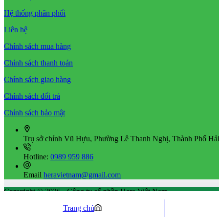
Hệ thống phân phối
Liên hệ
Chính sách mua hàng
Chính sách thanh toán
Chính sách giao hàng
Chính sách đổi trả
Chính sách bảo mật
Trụ sở chính
Vũ Hựu, Phường Lê Thanh Nghị, Thành Phố Hải
Hotline:
0989 959 886
Email
heravietnam@gmail.com
Copyright © 2026 - Công ty cổ phần Hera Việt Nam
Trang chủ