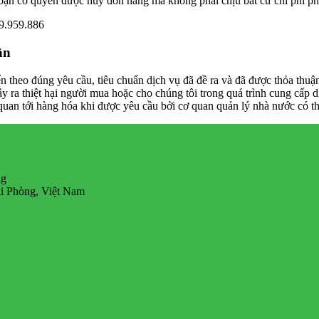
ạn có quyền được hủy đơn hàng mà không phải chịu bất cứ chi phí phá
89.959.886
ận
 theo đúng yêu cầu, tiêu chuẩn dịch vụ đã đề ra và đã được thỏa thuận
ây ra thiệt hại người mua hoặc cho chúng tôi trong quá trình cung cấp d
uan tới hàng hóa khi được yêu cầu bởi cơ quan quản lý nhà nước có th
ng
i Phòng, Việt Nam