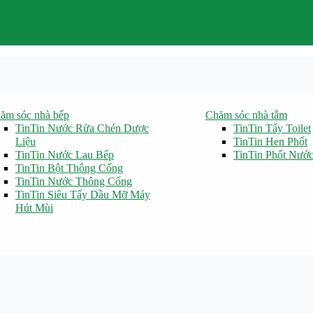
ăm sóc nhà bếp
Chăm sóc nhà tắm
TinTin Nước Rửa Chén Dược
TinTin Tẩy Toilet
Liệu
TinTin Hen Phốt
TinTin Nước Lau Bếp
TinTin Phốt Nướ
TinTin Bột Thông Cống
TinTin Nước Thông Cống
TinTin Siêu Tẩy Dầu Mỡ Máy
Hút Mùi