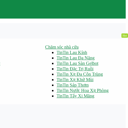
Hot
Chăm sóc nhà cửa
TinTin Lau Kính
TinTin Lau Đa Năng
c
TinTin Lau Sàn Gelbot
TinTin Đặc Trị Ruồi
TinTin Xịt Đa Côn Trùng
TinTin Xịt Khử Mùi
TinTin Sáp Thơm
TinTin Nước Hoa Xịt Phòng
TinTin Tẩy Xi Măng