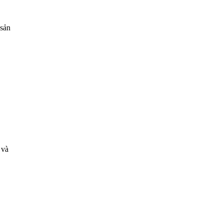
 sản
 và