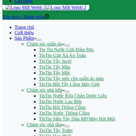
Giỏ hàng
Đặt hàng
Đăng nhập
Trang chủ
Giới thiệu
Sản Phẩm
Chăm sóc quần áo
Tin Tin Nước Giặt Đậm Đặc
TinTin Giặt Xả An Toàn
TinTin Tẩy Javel
TinTin Tẩy Màu
TinTin Tẩy Mốc
TinTin Tẩy mốc cho quần áo màu
TinTin Bột Tẩy Lồng Máy Giặt
Chăm sóc nhà bếp
TinTin Nước Rửa Chén Dược Liệu
TinTin Nước Lau Bếp
TinTin Bột Thông Cống
TinTin Nước Thông Cống
TinTin Siêu Tẩy Dầu Mỡ Máy Hút Mùi
Chăm sóc nhà tắm
TinTin Tẩy Toilet