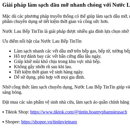
Giải pháp làm sạch dầu mỡ nhanh chóng với Nước 
Mặc dù các phương pháp truyền thống có thể giúp làm sạch dầu mỡ, n
phẩm chuyên dụng sẽ tiết kiệm thời gian và công sức hơn.
Nước Lau Bếp TinTin là giải pháp được nhiều gia đình lựa chọn nhờ 
Ưu điểm nổi bật của Nước Lau Bếp TinTin
Làm sạch nhanh các vết dầu mỡ trên bếp gas, bếp từ, tường bế
Hỗ trợ đánh bay các vết bẩn cứng đầu lâu ngày.
Giúp khử mùi khó chịu trong khu vực nhà bếp.
Không gây nhờn rít sau khi lau.
Tiết kiệm thời gian vệ sinh hàng ngày.
Dễ sử dụng, phù hợp với mọi gia đình.
Nhờ công thức làm sạch chuyên dụng, Nước Lau Bếp TinTin giúp việc
sáng bóng.
Đặt mua các sản phẩm vệ sinh nhà cửa, làm sạch áo quần chính hãng c
▪️ Tiktok Shop:
https://www.tiktok.com/@tintin.hoamyphamsieusach
▪️ Shopee:
https://shopee.vn/tintinvietnam