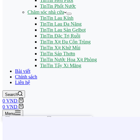
TinTin Hen Phốt
TinTin Phốt Nước
Chăm sóc nhà cửa
TinTin Lau Kính
TinTin Lau Đa Năng
TinTin Lau Sàn Gelbot
TinTin Đặc Trị Ruồi
TinTin Xịt Đa Côn Trùng
TinTin Xịt Khử Mùi
TinTin Sáp Thơm
TinTin Nước Hoa Xịt Phòng
TinTin Tẩy Xi Măng
Bài viết
Chính sách
Liên hệ
Search
0
VND
0
VND
Menu