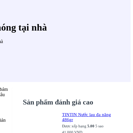
óng tại nhà
hà
 bám
lâu
Sản phẩm đánh giá cao
TINTIN Nước lau đa năng
486gr
iản
Được xếp hạng
5.00
5 sao
41.000
VND