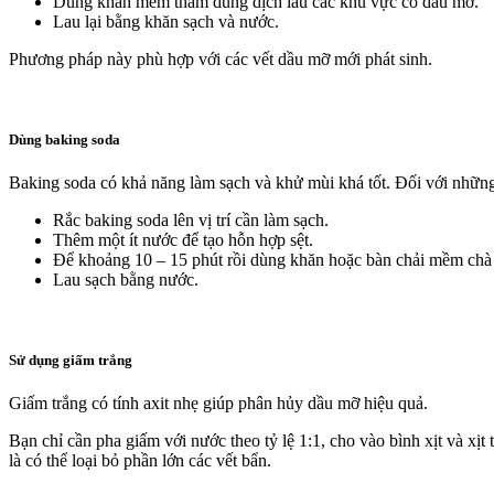
Dùng khăn mềm thấm dung dịch lau các khu vực có dầu mỡ.
Lau lại bằng khăn sạch và nước.
Phương pháp này phù hợp với các vết dầu mỡ mới phát sinh.
Dùng baking soda
Baking soda có khả năng làm sạch và khử mùi khá tốt. Đối với những
Rắc baking soda lên vị trí cần làm sạch.
Thêm một ít nước để tạo hỗn hợp sệt.
Để khoảng 10 – 15 phút rồi dùng khăn hoặc bàn chải mềm chà
Lau sạch bằng nước.
Sử dụng giấm trắng
Giấm trắng có tính axit nhẹ giúp phân hủy dầu mỡ hiệu quả.
Bạn chỉ cần pha giấm với nước theo tỷ lệ 1:1, cho vào bình xịt và xị
là có thể loại bỏ phần lớn các vết bẩn.