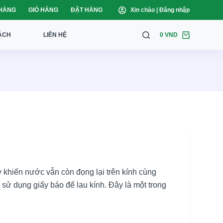
HÀNG
GIỎ HÀNG
ĐẶT HÀNG
Đăng nhập
ÁCH
LIÊN HỆ
0
VND
khiến nước vẫn còn đọng lại trên kính cùng
ử sử dụng giấy báo để lau kính. Đây là một trong