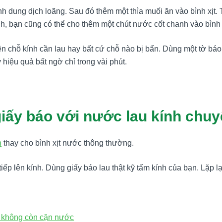
h dung dịch loãng. Sau đó thêm một thìa muối ăn vào bình xịt. 
anh, bạn cũng có thể cho thêm một chút nước cốt chanh vào bình
 lên chỗ kính cần lau hay bất cứ chỗ nào bị bẩn. Dùng một tờ bá
y hiệu quả bất ngờ chỉ trong vài phút.
giấy báo với nước lau kính chu
h
thay cho bình xịt nước thông thường.
 tiếp lên kính. Dùng giấy báo lau thật kỹ tấm kính của bạn. Lặp 
g, không còn cặn nước