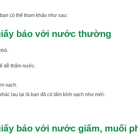
 bạn có thể tham khảo như sau:
giấy báo với nước thường
nhỏ.
 để dễ thấm nước.
h.
àm sạch.
 khác lau lại là bạn đã có tấm kính sạch như mới.
giấy báo với nước giấm, muối p