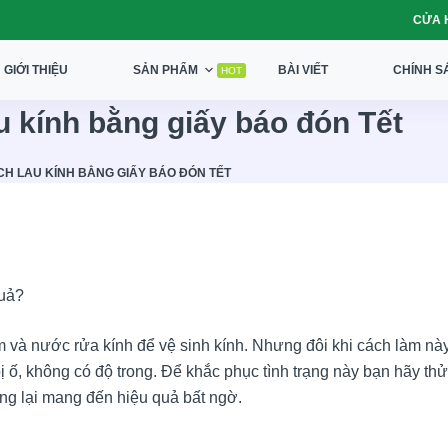
CỬA 
GIỚI THIỆU
SẢN PHẨM
BÀI VIẾT
CHÍNH S
HOT
u kính bằng giấy báo đón Tết
CH LAU KÍNH BẰNG GIẤY BÁO ĐÓN TẾT
quả?
à nước rửa kính để vệ sinh kính. Nhưng đôi khi cách làm này 
bị ố, không có độ trong. Để khắc phục tình trạng này bạn hãy th
ng lại mang đến hiệu quả bất ngờ.