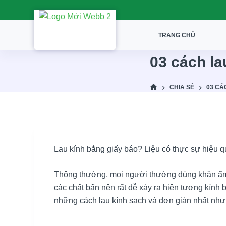
S
k
TRANG CHỦ
i
p
03 cách la
t
o
CHIA SẺ
03 CÁ
c
o
n
t
e
Lau kính bằng giấy báo? Liệu có thực sự hiệu 
n
t
Thông thường, mọi người thường dùng khăn ẩm v
các chất bẩn nên rất dễ xảy ra hiện tượng kính 
những cách lau kính sạch và đơn giản nhất như