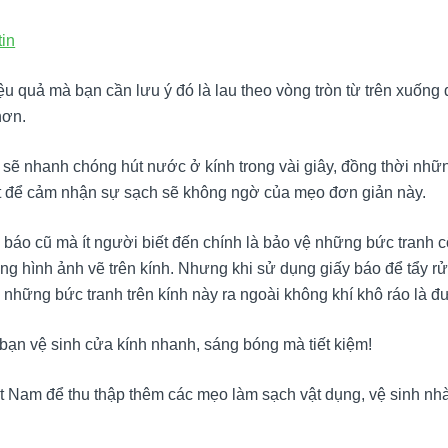
tin
ệu quả mà bạn cần lưu ý đó là lau theo vòng tròn từ trên xuốn
hơn.
sẽ nhanh chóng hút nước ở kính trong vài giây, đồng thời những
mặt để cảm nhận sự sạch sẽ không ngờ của mẹo đơn giản này.
y báo cũ mà ít người biết đến chính là bảo vệ những bức tranh 
g hình ảnh vẽ trên kính. Nhưng khi sử dụng giấy báo để tẩy rử
 những bức tranh trên kính này ra ngoài không khí khô ráo là đ
 bạn vệ sinh cửa kính nhanh, sáng bóng mà tiết kiệm!
ệt Nam để thu thập thêm các mẹo làm sạch vật dụng, vệ sinh nh