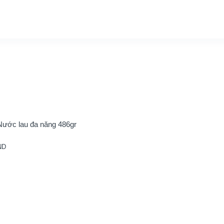
ước lau đa năng 486gr
ND
ạng