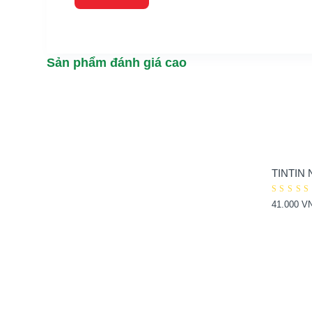
Sản phẩm đánh giá cao
TINTIN N
Được
41.000
V
xếp h
5.00
5
sao