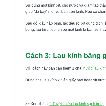
Sử dụng một bình xịt, cho nước và giấm tạo thàn
giúp “đá bay” mọi vết bẩn trên kính. Nếu có ch
Sau đó, đậy nắp bình, lắc đều rồi xịt dung dịch
bóng, lau trực tiếp lên bề mặt kính là bạn sẽ thấ
Cách 3: Lau kính bằng 
Với cách này bạn cần thêm 1 chai
nước lau kín
Dùng chai lau kính xịt lên giấy báo hoặc xịt trực
>> Xem thêm:
4 Tuyệt chiêu lau kính sạch tron