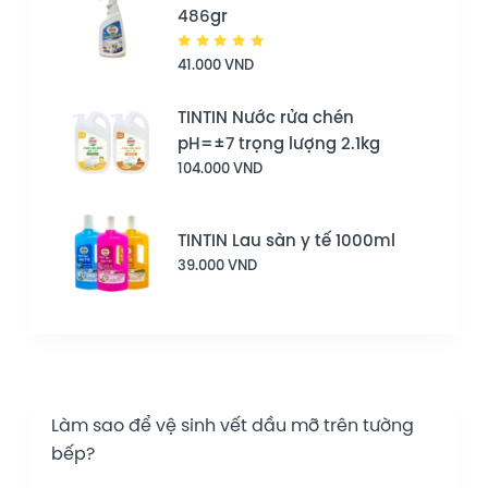
486gr
Được
41.000
VND
xếp hạng
5.00
5
sao
TINTIN Nước rửa chén
pH=±7 trọng lượng 2.1kg
104.000
VND
TINTIN Lau sàn y tế 1000ml
39.000
VND
Làm sao để vệ sinh vết dầu mỡ trên tường
bếp?