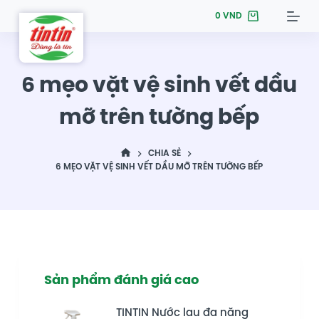
S
0
VND
k
i
p
6 mẹo vặt vệ sinh vết dầu
t
mỡ trên tường bếp
o
c
o
CHIA SẺ
n
6 MẸO VẶT VỆ SINH VẾT DẦU MỠ TRÊN TƯỜNG BẾP
t
e
n
t
Sản phẩm đánh giá cao
TINTIN Nước lau đa năng