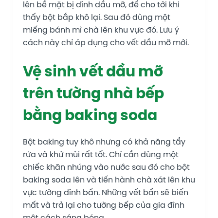
lên bề mặt bị dính dầu mỡ, để cho tới khi
thấy bột bắp khô lại. Sau đó dùng một
miếng bánh mì chà lên khu vực đó. Lưu ý
cách này chỉ áp dụng cho vết dầu mỡ mới.
Vệ sinh vết dầu mỡ
trên tường nhà bếp
bằng baking‌ ‌soda‌
Bột baking tuy khô nhưng có khả năng tẩy
rửa và khử mùi rất tốt. Chỉ cần dùng một
chiếc khăn nhúng vào nước sau đó cho bột
baking soda lên và tiến hành chà xát lên khu
vực tường dính bẩn. Những vết bẩn sẽ biến
mất và trả lại cho tường bếp của gia đình
một cách sáng bóng.