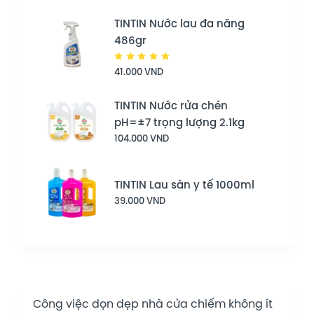
TINTIN Nước lau đa năng
486gr
Được
41.000
VND
xếp hạng
5.00
5
sao
TINTIN Nước rửa chén
pH=±7 trọng lượng 2.1kg
104.000
VND
TINTIN Lau sàn y tế 1000ml
39.000
VND
Công việc dọn dẹp nhà cửa chiếm không ít