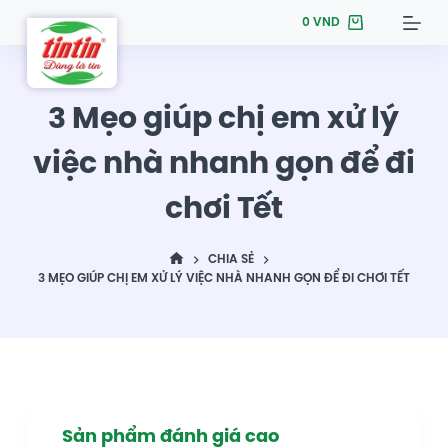
S
0
VND
k
i
p
3 Mẹo giúp chị em xử lý
t
việc nhà nhanh gọn để đi
o
c
chơi Tết
o
n
t
CHIA SẺ
3 MẸO GIÚP CHỊ EM XỬ LÝ VIỆC NHÀ NHANH GỌN ĐỂ ĐI CHƠI TẾT
e
n
t
Sản phẩm đánh giá cao