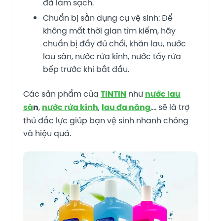
đã làm sạch.
Chuẩn bị sẵn dụng cụ vệ sinh: Để
không mất thời gian tìm kiếm, hãy
chuẩn bị đầy đủ chổi, khăn lau, nước
lau sàn, nước rửa kính, nước tẩy rửa
bếp trước khi bắt đầu.
Các sản phẩm của
TINTIN
như
nước lau
sà
n
,
nước rửa kính
,
lau đa năng
,… sẽ là trợ
thủ đắc lực giúp bạn vệ sinh nhanh chóng
và hiệu quả.