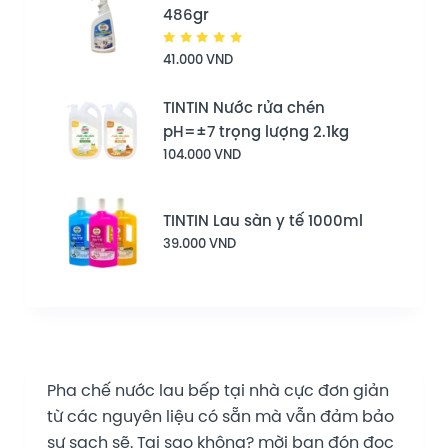
486gr
Được
41.000
VND
xếp hạng
5.00
5
sao
TINTIN Nước rửa chén
pH=±7 trọng lượng 2.1kg
104.000
VND
TINTIN Lau sàn y tế 1000ml
39.000
VND
Pha chế nước lau bếp tại nhà cực đơn giản
từ các nguyên liệu có sẵn mà vẫn đảm bảo
sự sạch sẽ. Tại sao không? mời bạn đón đọc