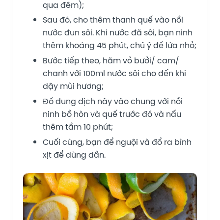
qua đêm);
Sau đó, cho thêm thanh quế vào nồi
nước đun sôi. Khi nước đã sôi, bạn ninh
thêm khoảng 45 phút, chú ý để lửa nhỏ;
Bước tiếp theo, hãm vỏ bưởi/ cam/
chanh với 100ml nước sôi cho đến khi
dậy mùi hương;
Đổ dung dịch này vào chung với nồi
ninh bồ hòn và quế trước đó và nấu
thêm tầm 10 phút;
Cuối cùng, bạn để nguội và đổ ra bình
xịt để dùng dần.