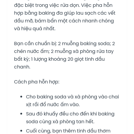
đặc biệt trong việc rửa dọn. Việc pha hỗn
hợp bằng baking đa giúp lau sạch các vết
dầu mỡ, bám bẩn một cách nhanh chóng
và hiệu quả nhất.
Bạn cần chuẩn bị: 2 muỗng baking soda; 2
chén nước ấm; 2 muỗng xà phòng rửa tay
bất kỳ; 1 lượng khoảng 20 giọt tinh dầu
chanh.
Cách pha hỗn hợp:
Cho baking soda và xà phòng vào chai
xịt rồi đổ nước ấm vào.
Sau đó khuấy đều cho đến khi baking
soda cùng xà phòng tan hết.
Cuối cùng, bạn thêm tinh dầu thơm