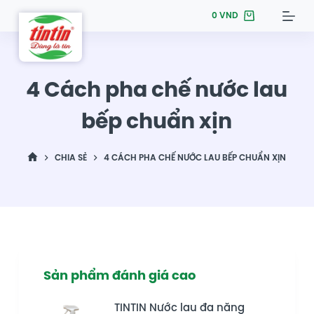
S
0
VND
k
i
p
4 Cách pha chế nước lau
t
o
bếp chuẩn xịn
c
o
CHIA SẺ
4 CÁCH PHA CHẾ NƯỚC LAU BẾP CHUẨN XỊN
n
t
e
n
t
Sản phẩm đánh giá cao
TINTIN Nước lau đa năng