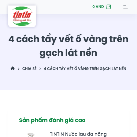
S
0
VND
k
i
p
4 cách tẩy vết ố vàng trên
t
o
gạch lát nền
c
o
CHIA SẺ
4 CÁCH TẨY VẾT Ố VÀNG TRÊN GẠCH LÁT NỀN
n
t
e
n
t
Sản phẩm đánh giá cao
TINTIN Nước lau đa năng