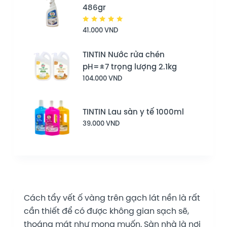
486gr
Được
41.000
VND
xếp hạng
5.00
5
sao
TINTIN Nước rửa chén
pH=±7 trọng lượng 2.1kg
104.000
VND
TINTIN Lau sàn y tế 1000ml
39.000
VND
Cách tẩy vết ố vàng trên gạch lát nền là rất
cần thiết để có được không gian sạch sẽ,
thoáng mát như mong muốn. Sàn nhà là nơi