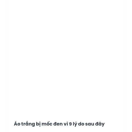
Áo trắng bị mốc đen vì 9 lý do sau đây