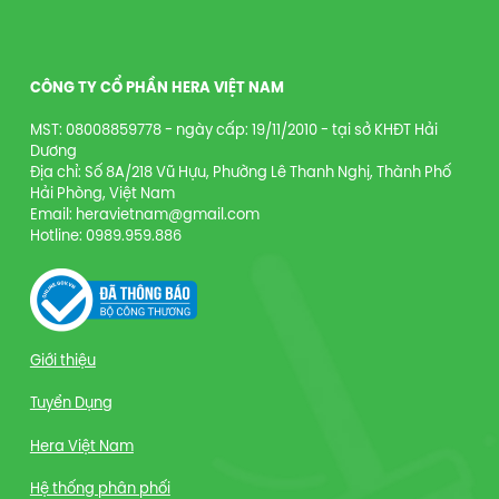
CÔNG TY CỔ PHẦN HERA VIỆT NAM
MST: 08008859778 - ngày cấp: 19/11/2010 - tại sở KHĐT Hải
Dương
Địa chỉ: Số 8A/218 Vũ Hựu, Phường Lê Thanh Nghị, Thành Phố
Hải Phòng, Việt Nam
Email: heravietnam@gmail.com
Hotline: 0989.959.886
Giới thiệu
Tuyển Dụng
Hera Việt Nam
Hệ thống phân phối