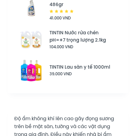
486gr
Được
41.000
VND
xếp hạng
5.00
5
sao
TINTIN Nước rửa chén
pH=±7 trọng lượng 2.1kg
104.000
VND
TINTIN Lau sàn y tế 1000ml
39.000
VND
Độ ẩm không khí lên cao gây đọng sương
trên bề mặt sàn, tường và các vật dụng
trong gia đình. Điều này khiến nhà bị ẩm