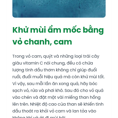
Khử mùi ẩm mốc bằng
vỏ chanh, cam
Trong vỏ cam, quýt và những loại trái cây
giàu vitamin C nói chung, đều có chứa
lượng tinh dầu thơm không chỉ giúp đuổi
ruồi, đuổi muỗi hiệu quả mà còn khử mùi tốt.
Vì vậy, sau mỗi lần ăn xong quả, hãy bóc
sạch vỏ, rửa và phơi khô. Sau đó cho vỏ quả
vào chén và đặt một vài miếng than hồng
lên trên. Nhiệt độ cao của than sẽ khiến tinh
dầu thoát ra khỏi vỏ cam và lan tỏa vào
không khí và át đi mùi hôi.