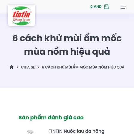
S
0
VND
k
i
p
6 cách khử mùi ẩm mốc
t
o
mùa nồm hiệu quả
c
o
CHIA SẺ
6 CÁCH KHỬ MÙI ẨM MỐC MÙA NỒM HIỆU QUẢ
n
t
e
n
t
Sản phẩm đánh giá cao
TINTIN Nước lau đa năng