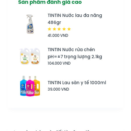
Sản phẩm đánh giá cao
TINTIN Nước lau đa năng
486gr
Được
41.000
VND
xếp hạng
5.00
5
sao
TINTIN Nước rửa chén
pH=±7 trọng lượng 2.1kg
104.000
VND
TINTIN Lau sàn y tế 1000ml
39.000
VND