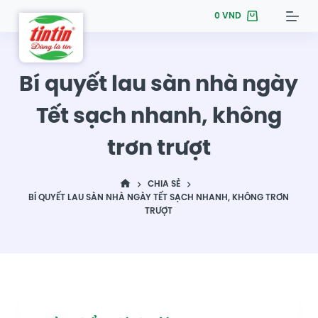
S
0
VND
k
i
p
Bí quyết lau sàn nhà ngày
t
Tết sạch nhanh, không
o
c
trơn trượt
o
n
t
CHIA SẺ
BÍ QUYẾT LAU SÀN NHÀ NGÀY TẾT SẠCH NHANH, KHÔNG TRƠN
e
TRƯỢT
n
t