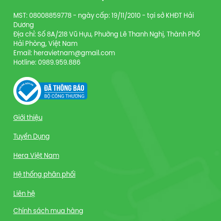
MST: 08008859778 - ngày cấp: 19/11/2010 - tại sở KHĐT Hải
Dương
Địa chỉ: Số 8A/218 Vũ Hựu, Phường Lê Thanh Nghị, Thành Phố
Hải Phòng, Việt Nam
Email: heravietnam@gmail.com
Hotline: 0989.959.886
Giới thiệu
Tuyển Dụng
Hera Việt Nam
Hệ thống phân phối
Liên hệ
Chính sách mua hàng