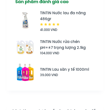
Sản phẩm đánh giá cao
TINTIN Nước lau đa năng
486gr
Được
41.000
VND
xếp hạng
5.00
5
sao
TINTIN Nước rửa chén
pH=±7 trọng lượng 2.1kg
104.000
VND
TINTIN Lau sàn y tế 1000ml
39.000
VND