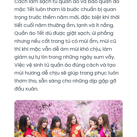
Cách làm sạch tủ quần áo và bảo quản đồ
mặc Tết luôn thơm là bước chuẩn bị quan
trọng trước thềm năm mới, đặc biệt khi thời
tiết cuối năm thường ẩm, lạnh và ít nắng.
Quần áo Tết dù được giặt sạch, ủi phẳng
nhưng nếu cất trong tủ có mùi ẩm, mùi cũ
thì khi mặc vẫn dễ ám mùi khó chịu, làm
giảm sự tự tin trong những ngày sum vầy.
Việc vệ sinh tủ quần áo đúng cách và tạo
mùi hương dễ chịu sẽ giúp trang phục luôn
thơm tho, sẵn sàng cho những dịp gặp gỡ
đầu xuân.