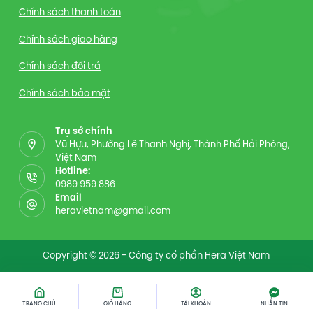
Chính sách thanh toán
Chính sách giao hàng
Chính sách đổi trả
Chính sách bảo mật
Trụ sở chính
Vũ Hựu, Phường Lê Thanh Nghị, Thành Phố Hải Phòng,
Việt Nam
Hotline:
0989 959 886
Email
heravietnam@gmail.com
Copyright © 2026 - Công ty cổ phần Hera Việt Nam
TRANG CHỦ
GIỎ HÀNG
TÀI KHOẢN
NHẮN TIN