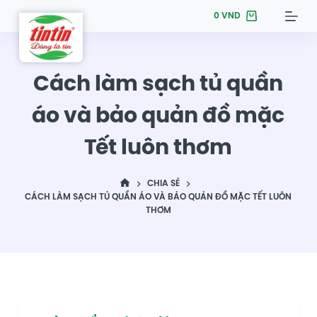
S
0
VND
k
i
p
Cách làm sạch tủ quần
t
áo và bảo quản đồ mặc
o
c
Tết luôn thơm
o
n
t
CHIA SẺ
CÁCH LÀM SẠCH TỦ QUẦN ÁO VÀ BẢO QUẢN ĐỒ MẶC TẾT LUÔN
e
THƠM
n
t