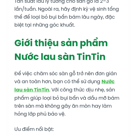
Tần suất lau lý tưởng cho sàn gỗ là 2–3
lần/tuần. Ngoài ra, hãy định kỳ vệ sinh tổng
thể để loại bỏ bụi bẩn bám lâu ngày, đặc
biệt tại những góc khuất.
Giới thiệu sản phẩm
Nước lau sàn TinTin
Để việc chăm sóc sàn gỗ trở nên đơn giản
và an toàn hơn, bạn có thể sử dụng
Nước
lau sàn TinTin
. Với công thức dịu nhẹ, sản
phẩm giúp loại bỏ bụi bẩn và dầu mỡ bám
trên sàn mà không gây ăn mòn hay làm
hỏng lớp phủ bảo vệ.
Ưu điểm nổi bật: