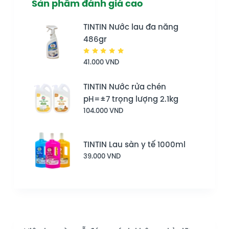
Sản phẩm đánh giá cao
TINTIN Nước lau đa năng
486gr
Được
41.000
VND
xếp hạng
5.00
5
sao
TINTIN Nước rửa chén
pH=±7 trọng lượng 2.1kg
104.000
VND
TINTIN Lau sàn y tế 1000ml
39.000
VND