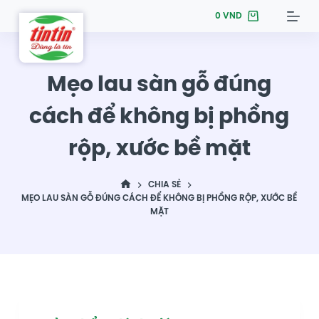
S
0
VND
k
i
p
Mẹo lau sàn gỗ đúng
t
cách để không bị phồng
o
c
rộp, xước bề mặt
o
n
t
CHIA SẺ
MẸO LAU SÀN GỖ ĐÚNG CÁCH ĐỂ KHÔNG BỊ PHỒNG RỘP, XƯỚC BỀ
e
MẶT
n
t