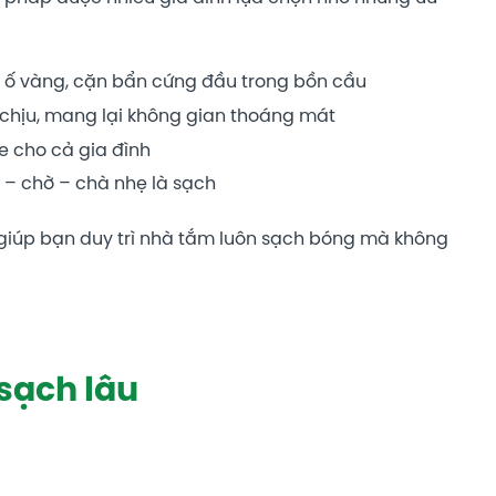
 ố vàng, cặn bẩn cứng đầu trong bồn cầu
ó chịu, mang lại không gian thoáng mát
ỏe cho cả gia đình
ịt – chờ – chà nhẹ là sạch
giúp bạn duy trì nhà tắm luôn sạch bóng mà không
sạch lâu