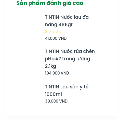
Sản phẩm đánh giá cao
TINTIN Nước lau đa
năng 486gr
Được
41.000
VND
xếp hạng
5.00
5
sao
TINTIN Nước rửa chén
pH=±7 trọng lượng
2.1kg
104.000
VND
TINTIN Lau sàn y tế
1000ml
39.000
VND