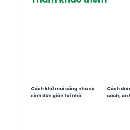
Cách khử mùi cống nhà vệ
Cách dùn
sinh đơn giản tại nhà
cách, an 