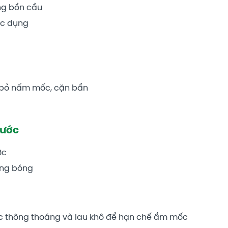
òng bồn cầu
ác dụng
 bỏ nấm mốc, cặn bẩn
nước
ớc
áng bóng
ợc thông thoáng và lau khô để hạn chế ẩm mốc