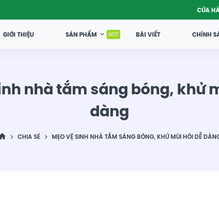
CỬA H
GIỚI THIỆU
SẢN PHẨM
BÀI VIẾT
CHÍNH S
HOT
inh nhà tắm sáng bóng, khử m
dàng
CHIA SẺ
MẸO VỆ SINH NHÀ TẮM SÁNG BÓNG, KHỬ MÙI HÔI DỄ DÀN