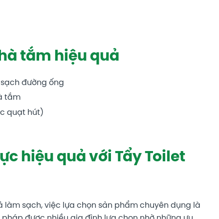
nhà tắm hiệu quả
 sạch đường ống
à tắm
c quạt hút)
c hiệu quả với Tẩy Toilet
uả làm sạch, việc lựa chọn sản phẩm chuyên dụng là
iải pháp được nhiều gia đình lựa chọn nhờ những ưu