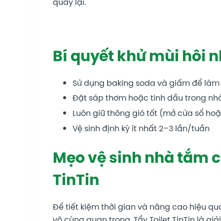
quay lại.
Bí quyết khử mùi hôi 
Sử dụng baking soda và giấm để làm
Đặt sáp thơm hoặc tinh dầu trong nh
Luôn giữ thông gió tốt (mở cửa sổ hoặ
Vệ sinh định kỳ ít nhất 2–3 lần/tuần
Mẹo vệ sinh nhà tắm cự
TinTin
Để tiết kiệm thời gian và nâng cao hiệu q
vô cùng quan trọng. Tẩy Toilet TinTin là g