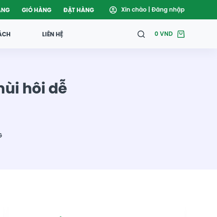
ÀNG
GIỎ HÀNG
ĐẶT HÀNG
Đăng nhập
ÁCH
LIÊN HỆ
0
VND
ùi hôi dễ
G