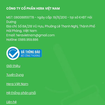
CÔNG TY CỔ PHẦN HERA VIỆT NAM
MST: 08008859778 - ngày cấp: 19/11/2010 - tại sở KHĐT Hải
Dương
Địa chỉ: Số 8A/218 Vũ Hựu, Phường Lê Thanh Nghị, Thành Phố
Hải Phòng, Việt Nam
Email: heravietnam@gmail.com
Hotline: 0989.959.886
Giới thiệu
Tuyển Dụng
Hera Việt Nam
Hệ thống phân phối
Liên hệ