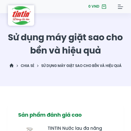
S
0
VND
k
i
p
Sử dụng máy giặt sao cho
t
o
bền và hiệu quả
c
o
CHIA SẺ
SỬ DỤNG MÁY GIẶT SAO CHO BỀN VÀ HIỆU QUẢ
n
t
e
n
t
Sản phẩm đánh giá cao
TINTIN Nước lau đa năng