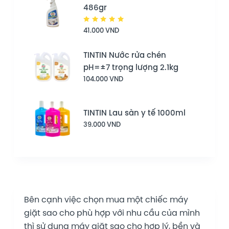
486gr
Được
41.000
VND
xếp hạng
5.00
5
sao
TINTIN Nước rửa chén
pH=±7 trọng lượng 2.1kg
104.000
VND
TINTIN Lau sàn y tế 1000ml
39.000
VND
Bên cạnh việc chọn mua một chiếc máy
giặt sao cho phù hợp với nhu cầu của mình
thì sử dụng máy giặt sao cho hợp lý, bền và