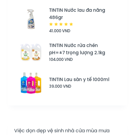
TINTIN Nước lau đa năng
486gr
Được
41.000
VND
xếp hạng
5.00
5
sao
TINTIN Nước rửa chén
pH=±7 trọng lượng 2.1kg
104.000
VND
TINTIN Lau sàn y tế 1000ml
39.000
VND
Việc dọn dẹp vệ sinh nhà cửa mùa mưa