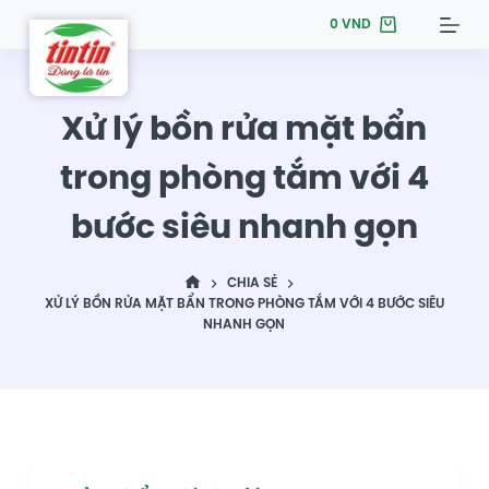
S
0
VND
k
i
p
Xử lý bồn rửa mặt bẩn
t
trong phòng tắm với 4
o
c
bước siêu nhanh gọn
o
n
t
CHIA SẺ
XỬ LÝ BỒN RỬA MẶT BẨN TRONG PHÒNG TẮM VỚI 4 BƯỚC SIÊU
e
NHANH GỌN
n
t