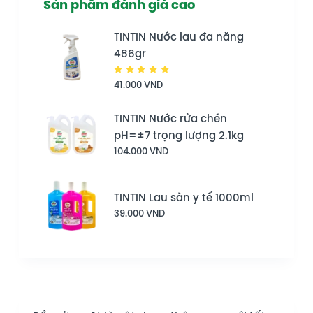
Sản phẩm đánh giá cao
TINTIN Nước lau đa năng
486gr
Được
41.000
VND
xếp hạng
5.00
5
sao
TINTIN Nước rửa chén
pH=±7 trọng lượng 2.1kg
104.000
VND
TINTIN Lau sàn y tế 1000ml
39.000
VND