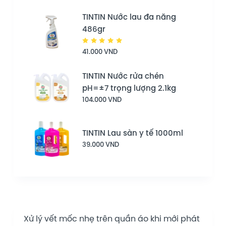
TINTIN Nước lau đa năng
486gr
Được
41.000
VND
xếp hạng
5.00
5
sao
TINTIN Nước rửa chén
pH=±7 trọng lượng 2.1kg
104.000
VND
TINTIN Lau sàn y tế 1000ml
39.000
VND
Xử lý vết mốc nhẹ trên quần áo khi mới phát