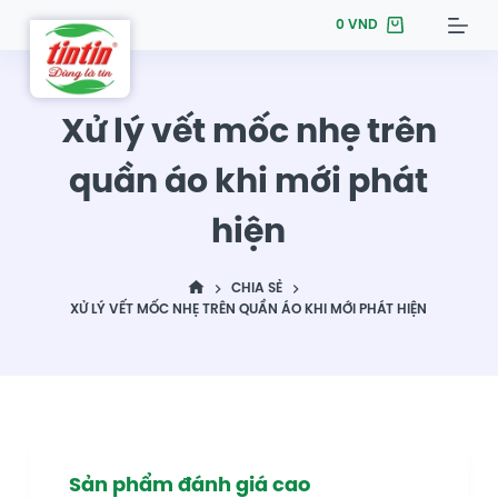
S
0
VND
k
i
p
Xử lý vết mốc nhẹ trên
t
quần áo khi mới phát
o
c
hiện
o
n
t
CHIA SẺ
XỬ LÝ VẾT MỐC NHẸ TRÊN QUẦN ÁO KHI MỚI PHÁT HIỆN
e
n
t
Sản phẩm đánh giá cao