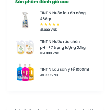
Sản phẩm đánh giá cao
TINTIN Nước lau đa năng
486gr
Được
41.000
VND
xếp hạng
5.00
5
sao
TINTIN Nước rửa chén
pH=±7 trọng lượng 2.1kg
104.000
VND
TINTIN Lau sàn y tế 1000ml
39.000
VND