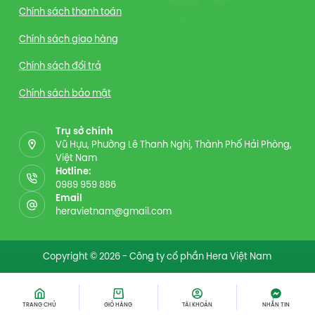
Chính sách thanh toán
Chính sách giao hàng
Chính sách đổi trả
Chính sách bảo mật
Trụ sở chính
Vũ Hựu, Phường Lê Thanh Nghị, Thành Phố Hải Phòng,
Việt Nam
Hotline:
0989 959 886
Email
heravietnam@gmail.com
Copyright © 2026 - Công ty cổ phần Hera Việt Nam
TRANG CHỦ
GIỎ HÀNG
TÀI KHOẢN
NHẮN TIN