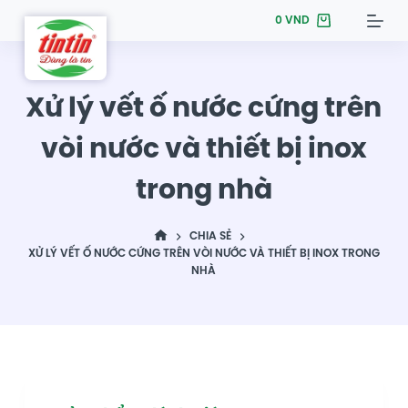
S
0
VND
k
i
p
Xử lý vết ố nước cứng trên
t
vòi nước và thiết bị inox
o
c
trong nhà
o
n
t
CHIA SẺ
XỬ LÝ VẾT Ố NƯỚC CỨNG TRÊN VÒI NƯỚC VÀ THIẾT BỊ INOX TRONG
e
NHÀ
n
t