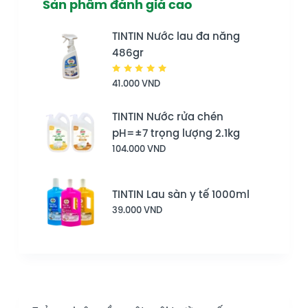
Sản phẩm đánh giá cao
TINTIN Nước lau đa năng
486gr
Được
41.000
VND
xếp hạng
5.00
5
sao
TINTIN Nước rửa chén
pH=±7 trọng lượng 2.1kg
104.000
VND
TINTIN Lau sàn y tế 1000ml
39.000
VND