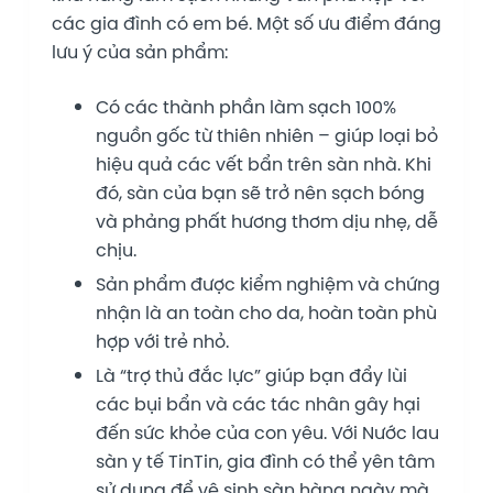
các gia đình có em bé. Một số ưu điểm đáng
lưu ý của sản phẩm:
Có các thành phần làm sạch 100%
nguồn gốc từ thiên nhiên – giúp loại bỏ
hiệu quả các vết bẩn trên sàn nhà. Khi
đó, sàn của bạn sẽ trở nên sạch bóng
và phảng phất hương thơm dịu nhẹ, dễ
chịu.
Sản phẩm được kiểm nghiệm và chứng
nhận là an toàn cho da, hoàn toàn phù
hợp với trẻ nhỏ.
Là “trợ thủ đắc lực” giúp bạn đẩy lùi
các bụi bẩn và các tác nhân gây hại
đến sức khỏe của con yêu. Với Nước lau
sàn y tế TinTin, gia đình có thể yên tâm
sử dụng để vệ sinh sàn hàng ngày mà