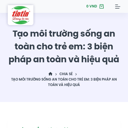
S
0
VND
k
i
p
Tạo môi trường sống an
t
toàn cho trẻ em: 3 biện
o
c
pháp an toàn và hiệu quả
o
n
t
CHIA SẺ
TẠO MÔI TRƯỜNG SỐNG AN TOÀN CHO TRẺ EM: 3 BIỆN PHÁP AN
e
TOÀN VÀ HIỆU QUẢ
n
t