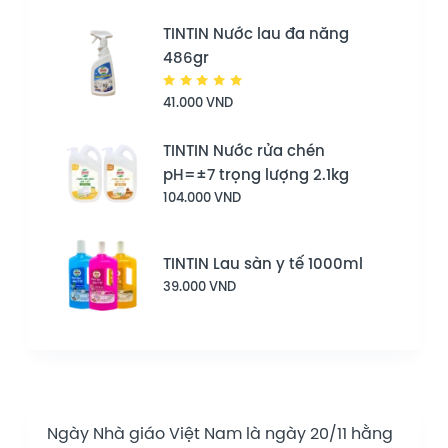
TINTIN Nước lau đa năng
486gr
Được
41.000
VND
xếp hạng
5.00
5
sao
TINTIN Nước rửa chén
pH=±7 trọng lượng 2.1kg
104.000
VND
TINTIN Lau sàn y tế 1000ml
39.000
VND
Ngày Nhà giáo Việt Nam là ngày 20/11 hằng