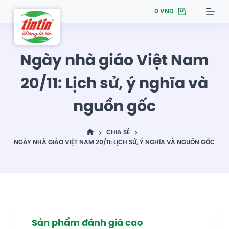
S
0
VND
k
i
p
Ngày nhà giáo Việt Nam
t
20/11: Lịch sử, ý nghĩa và
o
c
nguồn gốc
o
n
t
CHIA SẺ
NGÀY NHÀ GIÁO VIỆT NAM 20/11: LỊCH SỬ, Ý NGHĨA VÀ NGUỒN GỐC
e
n
t
Sản phẩm đánh giá cao